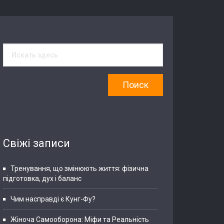
Свіжі записи
Тренування, що змінюють життя: фізична
підготовка, дух і баланс
Чим насправді є Кунг-Фу?
Жіноча Самооборона: Міфи та Реальність