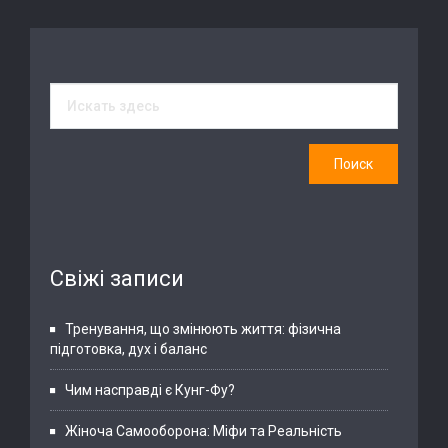
Свіжі записи
Тренування, що змінюють життя: фізична
підготовка, дух і баланс
Чим насправді є Кунг-Фу?
Жіноча Самооборона: Міфи та Реальність