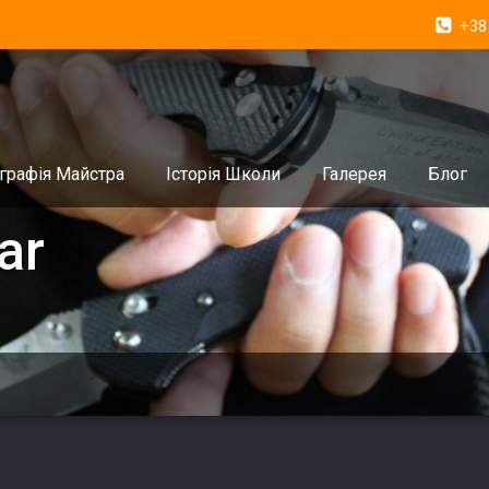
+38
графія Майстра
Історія Школи
Галерея
Блог
ar