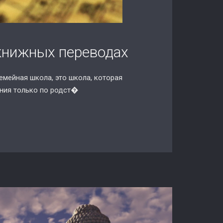
 книжных переводах
семейная школа, это школа, которая
ания только по родст�