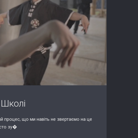
 Школі
ий процес, що ми навіть не звертаємо на це
асто зу�